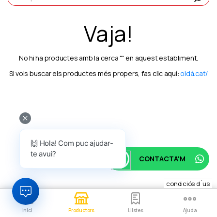
Vaja!
No hi ha productes amb la cerca "" en aquest establiment.
Si vols buscar els productes més propers, fas clic aquí:
oidà.cat/
🙌 Hola! Com puc ajudar-
te avui?
CONTACTA'M
condiciós d´us
Inici
Productors
Llistes
Ajuda