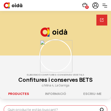
0
ELABORACIÓ CONFITURES I CONSERVES VEGETALS
Confitures i conserves BETS
c/Mina 4, La Garriga
PRODUCTES
INFORMACIÓ
ESCRIU-ME