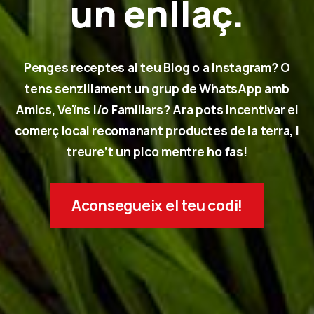
un enllaç.
Penges receptes al teu Blog o a Instagram? O
tens senzillament un grup de WhatsApp amb
Amics, Veïns i/o Familiars? Ara pots incentivar el
comerç local recomanant productes de la terra, i
treure’t un pico mentre ho fas!
Aconsegueix el teu codi!