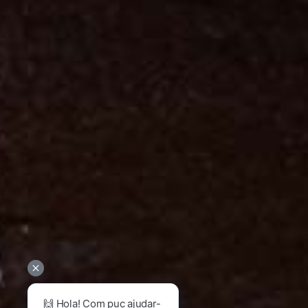
🙌 Hola! Com puc ajudar-