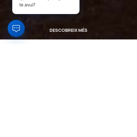
te avui?
DESCOBREIX MÉS
Què és el programa
Impulsa
d’Oidà?
Oidà.cat
és un portal per a productors i botiguers
locals del sector alimentari català que permet fer i
rebre comandes a través del WhatsApp. L’objectiu?
Incentivar el comerç online de proximitat i