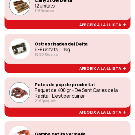
Canyut del Delta
12 unitats
11 €/manac
AFEGEIX A LA LLISTA
Ostres risades del Delta
6-8 unitats = 1kg
15,50 €/caixa
AFEGEIX A LA LLISTA
Potes de pop de proximitat
Paquet de 400 gr - De Sant Carles de la
Ràpita - Llest per cuinar
21 €/paquet
AFEGEIX A LA LLISTA
Gamba petita vermella