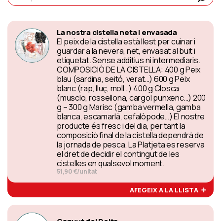
La nostra cistella neta i envasada
El peix de la cistella està llest per cuinar i
guardar a la nevera, net, envasat al buit i
etiquetat. Sense additius ni intermediaris.
COMPOSICIÓ DE LA CISTELLA: 400 g Peix
blau (sardina, seitó, verat…) 600 g Peix
blanc (rap, lluç, moll…) 400 g Closca
(musclo, rossellona, cargol punxenc…) 200
g – 300 g Marisc (gamba vermella, gamba
blanca, escamarlà, cefalòpode…) El nostre
producte és fresc i del dia, per tant la
composició final de la cistella dependrà de
la jornada de pesca. La Platjeta es reserva
el dret de decidir el contingut de les
cistelles en qualsevol moment.
51,90 €/unitat
AFEGEIX A LA LLISTA