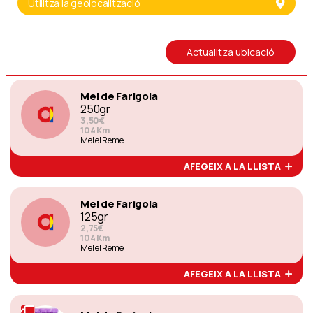
500gr
Utilitza la geolocalització
6€
104 Km
Mel el Remei
Actualitza ubicació
AFEGEIX A LA LLISTA
Mel de Farigola
250gr
3,50€
104 Km
Mel el Remei
AFEGEIX A LA LLISTA
Mel de Farigola
125gr
2,75€
104 Km
Mel el Remei
AFEGEIX A LA LLISTA