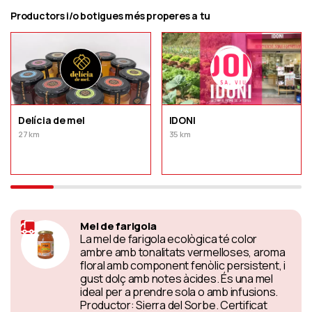
Productors i/o botigues més properes a tu
Delícia de mel
IDONI
27 km
35 km
Mel de farigola
La mel de farigola ecològica té color
ambre amb tonalitats vermelloses, aroma
floral amb component fenòlic persistent, i
gust dolç amb notes àcides. És una mel
ideal per a prendre sola o amb infusions.
Productor: Sierra del Sorbe. Certificat