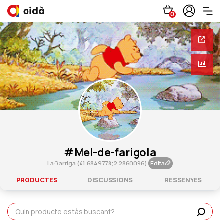
0
#mel-de-farigola
La Garriga (41.6849778;2.2860096)
Edita
PRODUCTES
DISCUSSIONS
RESSENYES