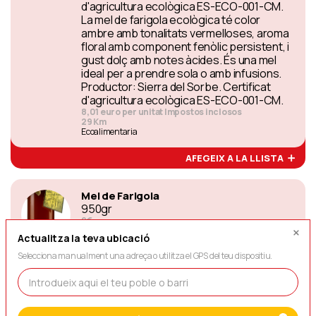
d'agricultura ecològica ES-ECO-001-CM.
La mel de farigola ecològica té color
ambre amb tonalitats vermelloses, aroma
floral amb component fenòlic persistent, i
gust dolç amb notes àcides. És una mel
ideal per a prendre sola o amb infusions.
Productor: Sierra del Sorbe. Certificat
d'agricultura ecològica ES-ECO-001-CM.
8,01 euro per unitat Impostos inclosos
29 Km
Ecoalimentaria
AFEGEIX A LA LLISTA
Mel de Farigola
950gr
9€
104 Km
Actualitza la teva ubicació
Mel el Remei
Selecciona manualment una adreça o utilitza el GPS del teu dispositiu.
AFEGEIX A LA LLISTA
Mel de Farigola